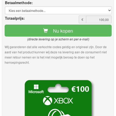
Betaalmethode:
Totaalprijs:
€
Nu kopen
(directe levering op je scherm en per e-mail)
Wij garanderen dat alle verkochte codes geldig en origineel zijn. Door de
aard van het product kunnen wij deze na levering aan de consument niet
meer retour nemen en is het niet mogelijk beroep te doen op het
herroepingsrecht.