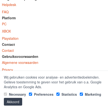
Helpdesk
FAQ
Platform
PC
XBOX
Playstation
Contact
Contact
Gebruiksvoorwaarden
Algemene voorwaarden
Privacy
Wij gebruiken cookies voor analyse- en advertentiedoeleinden.
© E-Keys B.V. 2026
Gelieve toestemming te geven voor het gebruik van o.a. Google
GamekeyDiscounter.nl is onderdeel van E-Keys B.V. geregistreerd onder kamer
Analytics en Google Ads.
van koophandel nummer 150771.
Necessary
Preferences
Statistics
Marketing
Akkoord
|
Office 2016 kaufen
Office 2019 kaufen