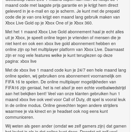
maand code met laagste prijs garantie en je krijgt hem direct
geleverd in je e-mail en op je scherm. Je kunt met de prepaid
code die je van ons krijgt een maand lang gebruik maken van
Xbox Live Gold op je Xbox One of je Xbox 360.
Met het 1 maand Xbox Live Gold abonnement haal je echt alles
uit je Xbox, je speelt online tegen je vrienden of mensen die je
niet kent en ook een xbox live gold abonnement hebben en
online zijn op het multiplayer platform van Xbox Live. Daarnaast
zijn er nog vele features welke je kunt teruglezen op deze
pagina: xbox live
Met de xbox live 1 maand code kun je 24/7 een hele maand lang
online spelen, wij gebruiken ons abonnement voornamelijk om
FIFA 16 te spelen. De online multiplayer mogelijkheden van
FIFA16 zijn geniaal, het is net alsof je een echte voetbalwedstrijd
aan het bekijken bent! Veel van onze klanten gebruiken hun 1
maand xbox live ook veel voor Call of Duty, dit spel is vooral leuk
in de online modus. Online gevechten tegen andere strijders
waarmee je via kinect en je headset ook nog eens kunt
communiceren.
Wij weten als geen ander (omdat we zelf gamers zijn) dat gamen
het leukst is als je dat online kunt doen. Doordat wij zelf veel