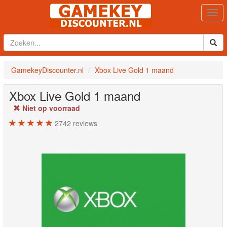
Togg
navi
GamekeyDiscounter.nl
Xbox Live Gold 1 maand
Xbox Live Gold 1 maand
Niet op voorraad
2742
reviews