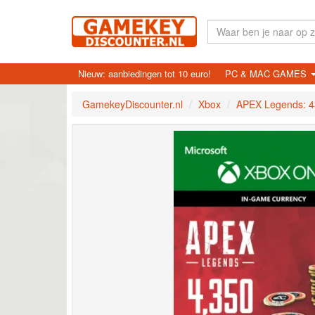
Nieuw: aanbiedingen tot 10 euro!
PC & MAC GAMES
GamekeyDiscounter.nl
Xbox
APEX Legends: 4