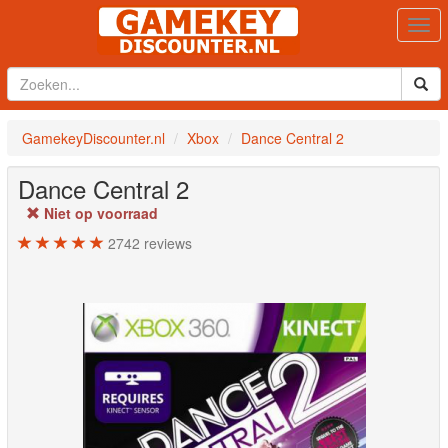
Togg
navi
GamekeyDiscounter.nl
Xbox
Dance Central 2
Dance Central 2
Niet op voorraad
2742
reviews