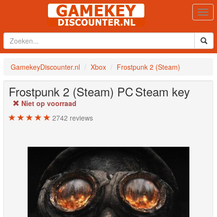
Togg
navi
GamekeyDiscounter.nl
Xbox
Frostpunk 2 (Steam)
Frostpunk 2 (Steam)
PC
Steam key
Niet op voorraad
2742
reviews