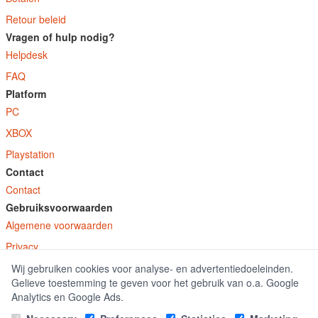
Retour beleid
Vragen of hulp nodig?
Helpdesk
FAQ
Platform
PC
XBOX
Playstation
Contact
Contact
Gebruiksvoorwaarden
Algemene voorwaarden
Privacy
Wij gebruiken cookies voor analyse- en advertentiedoeleinden.
© E-Keys B.V. 2026
Gelieve toestemming te geven voor het gebruik van o.a. Google
GamekeyDiscounter.nl is onderdeel van E-Keys B.V. geregistreerd onder kamer
Analytics en Google Ads.
van koophandel nummer 150771.