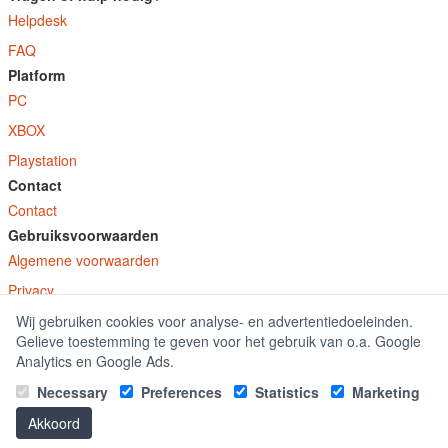
Helpdesk
FAQ
Platform
PC
XBOX
Playstation
Contact
Contact
Gebruiksvoorwaarden
Algemene voorwaarden
Privacy
Wij gebruiken cookies voor analyse- en advertentiedoeleinden.
© E-Keys B.V. 2026
Gelieve toestemming te geven voor het gebruik van o.a. Google
GamekeyDiscounter.nl is onderdeel van E-Keys B.V. geregistreerd onder kamer
Analytics en Google Ads.
van koophandel nummer 150771.
Necessary
Preferences
Statistics
Marketing
Akkoord
|
Office 2016 kaufen
Office 2019 kaufen