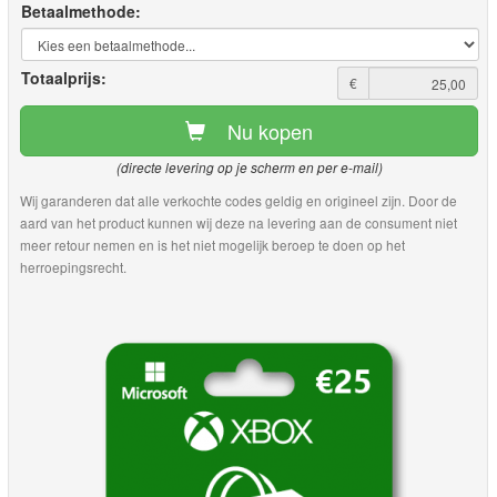
Betaalmethode:
Totaalprijs:
€
Nu kopen
(directe levering op je scherm en per e-mail)
Wij garanderen dat alle verkochte codes geldig en origineel zijn. Door de
aard van het product kunnen wij deze na levering aan de consument niet
meer retour nemen en is het niet mogelijk beroep te doen op het
herroepingsrecht.