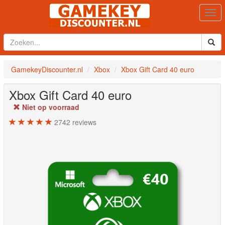
Togg
navi
GamekeyDiscounter.nl
Xbox
Xbox Gift Card 40 euro
Xbox Gift Card 40 euro
Niet op voorraad
2742
reviews