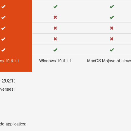
s 10 & 11
Windows 10 & 11
MacOS Mojave of nieu
e 2021:
versies:
e applicaties: