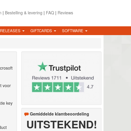
n
|
Bestelling & levering
|
FAQ
|
Reviews
 RELEASES
GIFTCARDS
SOFTWARE
crosoft
t voor
atie key
Gemiddelde klantbeoordeling
UITSTEKEND!
duct