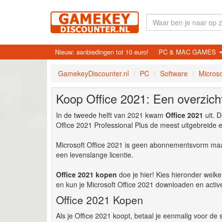
Nieuw: aanbiedingen tot 10 euro!
PC & MAC GAMES
GamekeyDiscounter.nl
PC
Software
Microso
Koop Office 2021: Een overzicht 
In de tweede helft van 2021 kwam
Office 2021
uit. D
Office 2021 Professional Plus de meest uitgebreide ed
Microsoft Office 2021 is geen abonnementsvorm maar
een levenslange licentie.
Office 2021 kopen
doe je hier! Kies hieronder welke v
en kun je Microsoft Office 2021 downloaden en activ
Office 2021 Kopen
Als je Office 2021 koopt, betaal je eenmalig voor de 