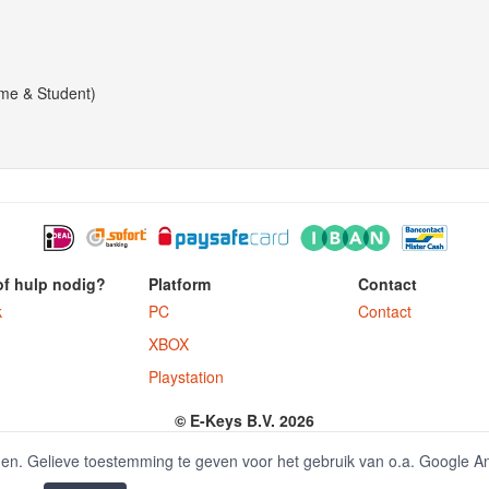
me & Student)
of hulp nodig?
Platform
Contact
k
PC
Contact
XBOX
Playstation
© E-Keys B.V. 2026
ter.nl is onderdeel van E-Keys B.V. geregistreerd onder kamer van koophandel
den. Gelieve toestemming te geven voor het gebruik van o.a. Google A