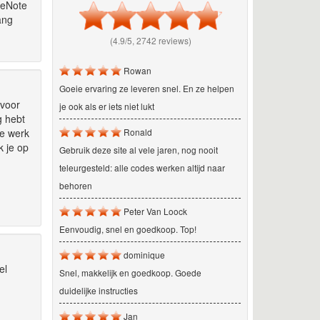
neNote
ang
(4.9/5, 2742 reviews)
Rowan
Goeie ervaring ze leveren snel. En ze helpen
 voor
je ook als er iets niet lukt
g hebt
je werk
Ronald
k je op
Gebruik deze site al vele jaren, nog nooit
teleurgesteld: alle codes werken altijd naar
behoren
Peter Van Loock
Eenvoudig, snel en goedkoop. Top!
dominique
el
Snel, makkelijk en goedkoop. Goede
duidelijke instructies
Jan