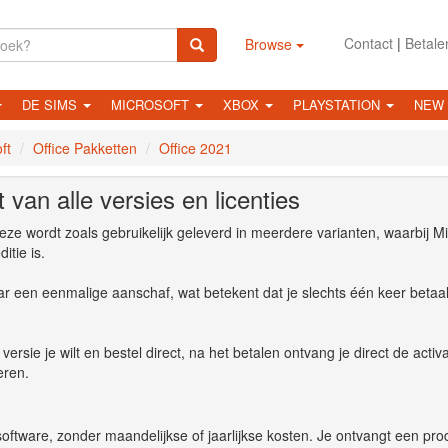
Contact
|
Betale
Browse
DE SIMS
MICROSOFT
XBOX
PLAYSTATION
NEW
ft
Office Pakketten
Office 2021
van alle versies en licenties
eze wordt zoals gebruikelijk geleverd in meerdere varianten, waarbij Mi
itie is.
 een eenmalige aanschaf, wat betekent dat je slechts één keer betaal
ersie je wilt en bestel direct, na het betalen ontvang je direct de activ
eren.
software, zonder maandelijkse of jaarlijkse kosten. Je ontvangt een pro