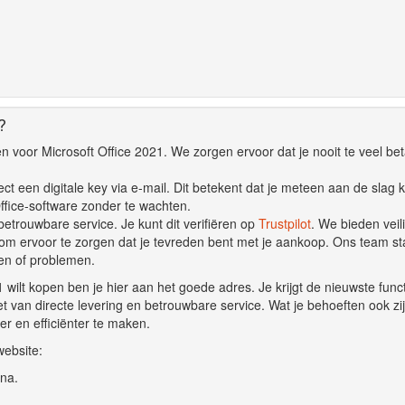
?
zen voor Microsoft Office 2021. We zorgen ervoor dat je nooit te veel bet
ct een digitale key via e-mail. Dit betekent dat je meteen aan de slag 
ffice-software zonder te wachten.
etrouwbare service. Je kunt dit verifiëren op
Trustpilot
. We bieden veil
 om ervoor te zorgen dat je tevreden bent met je aankoop. Ons team st
gen of problemen.
1 wilt kopen ben je hier aan het goede adres. Je krijgt de nieuwste func
et van directe levering en betrouwbare service. Wat je behoeften ook zij
er en efficiënter te maken.
website:
na.