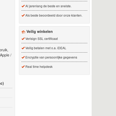
Al jarenlang de beste en snelste.
Als beste beoordeeld door onze klanten.
Veilig winkelen
Verisign SSL certificaat
Veilig betalen met o.a. iDEAL
ruik,
Apple /
Encryptie van persoonlijke gegevens
Real time helpdesk
c)