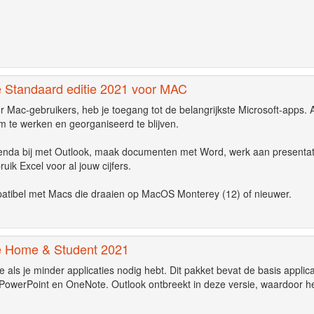
ce Standaard editie 2021 voor MAC
r Mac-gebruikers, heb je toegang tot de belangrijkste Microsoft-apps. A
m te werken en georganiseerd te blijven.
enda bij met Outlook, maak documenten met Word, werk aan presentat
uik Excel voor al jouw cijfers.
patibel met Macs die draaien op MacOS Monterey (12) of nieuwer.
ce Home & Student 2021
e als je minder applicaties nodig hebt. Dit pakket bevat de basis applica
 PowerPoint en OneNote. Outlook ontbreekt in deze versie, waardoor h