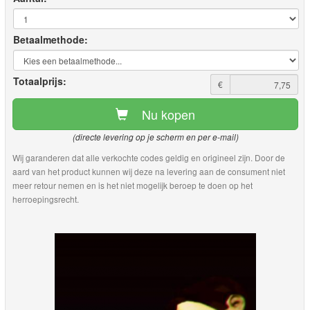
Betaalmethode:
Totaalprijs:
€
Nu kopen
(directe levering op je scherm en per e-mail)
Wij garanderen dat alle verkochte codes geldig en origineel zijn. Door de
aard van het product kunnen wij deze na levering aan de consument niet
meer retour nemen en is het niet mogelijk beroep te doen op het
herroepingsrecht.