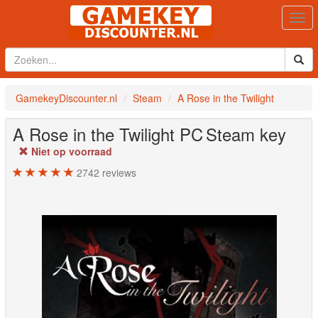
Togg
navi
GamekeyDiscounter.nl
Steam
A Rose in the Twilight
A Rose in the Twilight
PC
Steam key
Niet op voorraad
2742
reviews