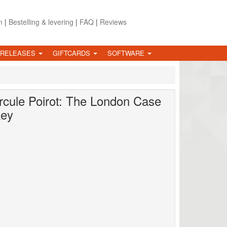
n
|
Bestelling & levering
|
FAQ
|
Reviews
 RELEASES
GIFTCARDS
SOFTWARE
ercule Poirot: The London Case
key