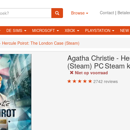
Contact
|
Betale
Browse
DE SIMS
MICROSOFT
XBOX
PLAYSTATION
NEW
 - Hercule Poirot: The London Case (Steam)
Agatha Christie - H
(Steam)
PC
Steam 
Niet op voorraad
2742
reviews