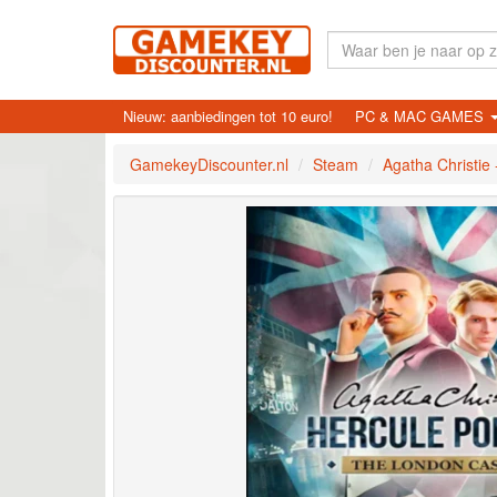
Nieuw: aanbiedingen tot 10 euro!
PC & MAC GAMES
GamekeyDiscounter.nl
Steam
Agatha Christie