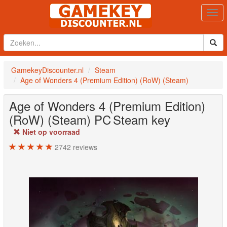
Togg
navi
GamekeyDiscounter.nl
Steam
Age of Wonders 4 (Premium Edition) (RoW) (Steam)
Age of Wonders 4 (Premium Edition)
(RoW) (Steam)
PC
Steam key
Niet op voorraad
2742
reviews