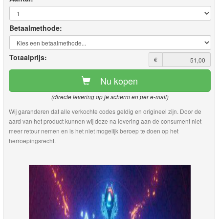
Betaalmethode:
Totaalprijs:
€
Nu kopen
(directe levering op je scherm en per e-mail)
Wij garanderen dat alle verkochte codes geldig en origineel zijn. Door de
aard van het product kunnen wij deze na levering aan de consument niet
meer retour nemen en is het niet mogelijk beroep te doen op het
herroepingsrecht.