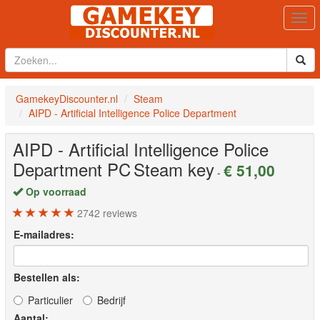
Togg
navi
GamekeyDiscounter.nl
Steam
AIPD - Artificial Intelligence Police Department
AIPD - Artificial Intelligence Police
Department
PC
Steam key
€ 51,00
-
Op voorraad
2742
reviews
E-mailadres:
Bestellen als:
Particulier
Bedrijf
Aantal: