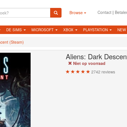
Contact
|
Betale
Browse
DE SIMS
MICROSOFT
XBOX
PLAYSTATION
NEW
scent (Steam)
Aliens: Dark Descen
Niet op voorraad
2742
reviews