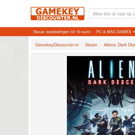
Nieuw: aanbiedingen tot 10 euro!
PC & MAC GAMES
GamekeyDiscounter.nl
Steam
Aliens: Dark De