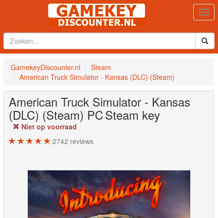
Togg
navi
GamekeyDiscounter.nl
Steam
American Truck Simulator - Kansas (DLC) (Steam)
American Truck Simulator - Kansas
(DLC) (Steam)
PC
Steam key
Niet op voorraad
2742
reviews