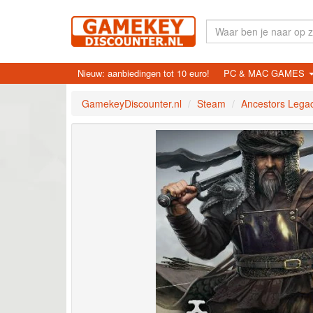
Nieuw: aanbiedingen tot 10 euro!
PC & MAC GAMES
GamekeyDiscounter.nl
Steam
Ancestors Legac