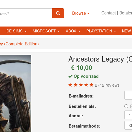
Contact
|
Betale
Browse
DE SIMS
MICROSOFT
XBOX
PLAYSTATION
NEW
y (Complete Edition)
Ancestors Legacy (C
€ 10,00
-
Op voorraad
2742
reviews
E-mailadres:
Bestellen als:
P
Aantal:
Betaalmethode: