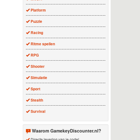
Platform
Puzzle
Racing
Ritme spellen
RPG
Shooter
Simulatie
Sport
Stealth
Survival
Waarom GamekeyDiscounter.nl?
Directe levering van je code!