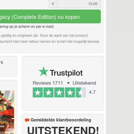
€
gacy (Complete Edition) nu kopen
vering op je scherm en per e-mail)
 geldig en origineel zijn. Door de aard van het product
sument niet meer retour nemen en is het niet mogelijk beroep
rs
Gemiddelde klantbeoordeling
UITSTEKEND!