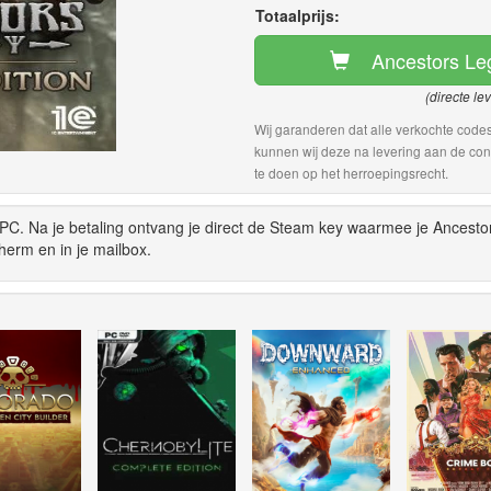
Totaalprijs:
Ancestors Le
(directe le
Wij garanderen dat alle verkochte codes
kunnen wij deze na levering aan de con
te doen op het herroepingsrecht.
PC. Na je betaling ontvang je direct de Steam key waarmee je Ancesto
erm en in je mailbox.