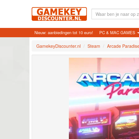
Nieuw: aanbiedingen tot 10 euro!
PC & MAC GAMES
GamekeyDiscounter.nl
Steam
Arcade Paradis