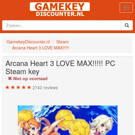
Togg
navi
GamekeyDiscounter.nl
Steam
Arcana Heart 3 LOVE MAX!!!!!
Arcana Heart 3 LOVE MAX!!!!!
PC
Steam key
Niet op voorraad
2742
reviews