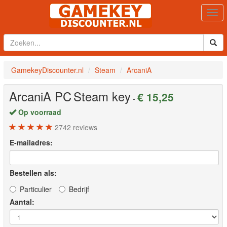
Togg
navi
GamekeyDiscounter.nl
Steam
ArcaniA
ArcaniA
PC
Steam key
€ 15,25
-
Op voorraad
2742
reviews
E-mailadres:
Bestellen als:
Particulier
Bedrijf
Aantal: