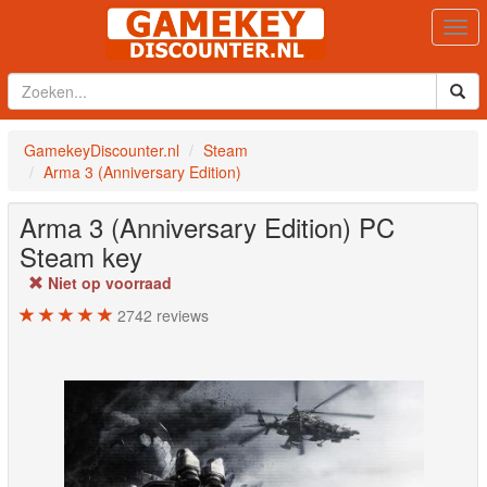
Togg
navi
GamekeyDiscounter.nl
Steam
Arma 3 (Anniversary Edition)
Arma 3 (Anniversary Edition)
PC
Steam key
Niet op voorraad
2742
reviews