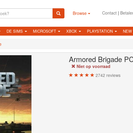
Contact
|
Betale
Browse
DE SIMS
MICROSOFT
XBOX
PLAYSTATION
NEW
e
Armored Brigade
P
Niet op voorraad
2742
reviews