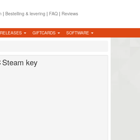
n
|
Bestelling & levering
|
FAQ
|
Reviews
 RELEASES
GIFTCARDS
SOFTWARE
C
Steam key