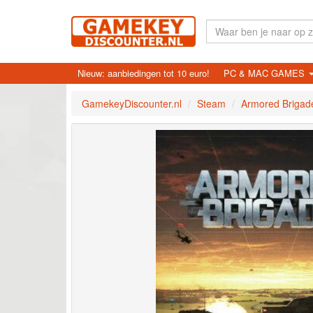
Nieuw: aanbiedingen tot 10 euro!
PC & MAC GAMES
GamekeyDiscounter.nl
Steam
Armored Brigad