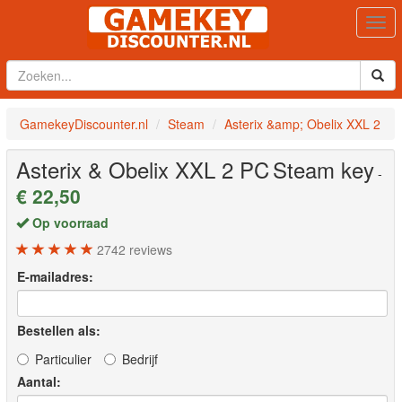
Togg
navi
GamekeyDiscounter.nl
Steam
Asterix &amp; Obelix XXL 2
Asterix & Obelix XXL 2
PC
Steam key
-
€ 22,50
Op voorraad
2742
reviews
E-mailadres:
Bestellen als:
Particulier
Bedrijf
Aantal: