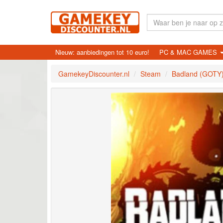
Nieuw: aanbiedingen tot 10 euro!
PC & MAC GAMES
GamekeyDiscounter.nl
Steam
Badland (GOTY