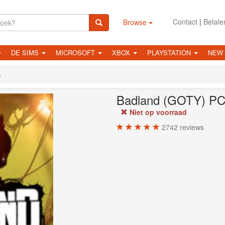
Contact
|
Betale
Browse
DE SIMS
MICROSOFT
XBOX
PLAYSTATION
NEW
)
Badland (GOTY)
P
Niet op voorraad
2742
reviews