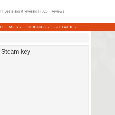
n
|
Bestelling & levering
|
FAQ
|
Reviews
 RELEASES
GIFTCARDS
SOFTWARE
C
Steam key