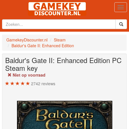
Togg
navi
GamekeyDiscounter.nl
Steam
Baldur's Gate II: Enhanced Edition
Baldur's Gate II: Enhanced Edition
PC
Steam key
Niet op voorraad
2742
reviews