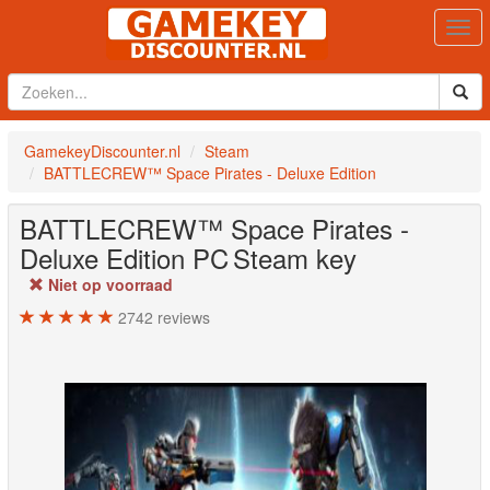
Togg
navi
GamekeyDiscounter.nl
Steam
BATTLECREW™ Space Pirates - Deluxe Edition
BATTLECREW™ Space Pirates -
Deluxe Edition
PC
Steam key
Niet op voorraad
2742
reviews