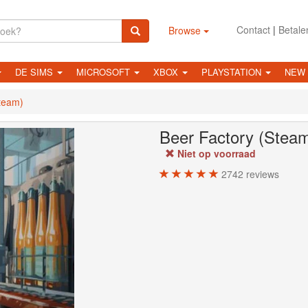
Contact
|
Betale
Browse
DE SIMS
MICROSOFT
XBOX
PLAYSTATION
NEW
team)
Beer Factory (Stea
Niet op voorraad
2742
reviews