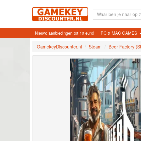
Nieuw: aanbiedingen tot 10 euro!
PC & MAC GAMES
GamekeyDiscounter.nl
Steam
Beer Factory (S