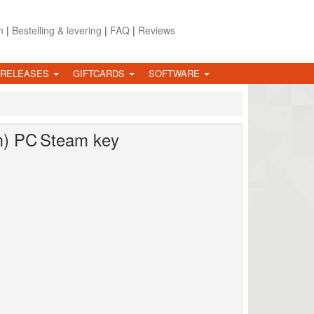
n
|
Bestelling & levering
|
FAQ
|
Reviews
 RELEASES
GIFTCARDS
SOFTWARE
m)
PC
Steam key