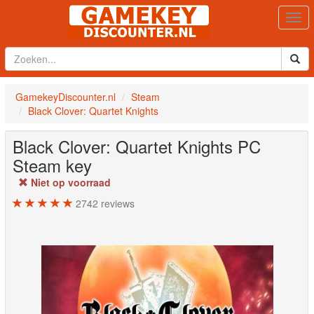
Togg
navi
GamekeyDiscounter.nl
Steam
Black Clover: Quartet Knights
Black Clover: Quartet Knights
PC
Steam key
Niet op voorraad
2742
reviews