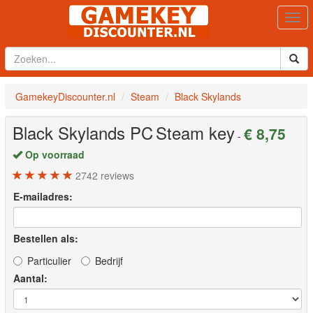
Togg
navi
GamekeyDiscounter.nl
Steam
Black Skylands
Black Skylands
PC
Steam key
€ 8,75
-
Op voorraad
2742
reviews
E-mailadres:
Bestellen als:
Particulier
Bedrijf
Aantal: