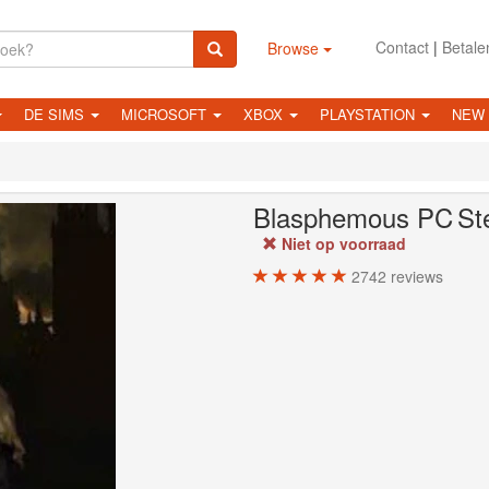
Contact
|
Betale
Browse
DE SIMS
MICROSOFT
XBOX
PLAYSTATION
NEW
Blasphemous
PC
St
Niet op voorraad
2742
reviews