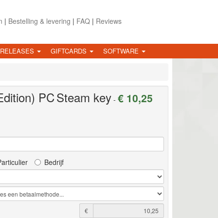
n
|
Bestelling & levering
|
FAQ
|
Reviews
 RELEASES
GIFTCARDS
SOFTWARE
dition)
PC
Steam key
€ 10,25
-
articulier
Bedrijf
€