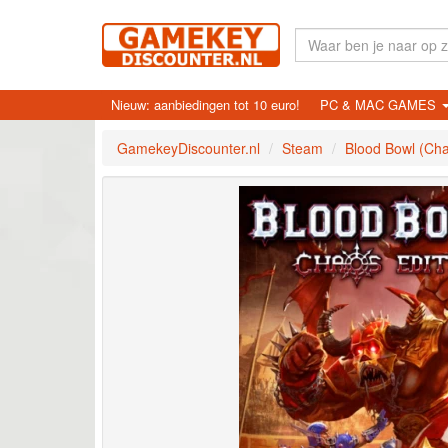
Nieuw: aanbiedingen tot 10 euro!
PC & MAC GAMES
GamekeyDiscounter.nl
Steam
Blood Bowl (Cha