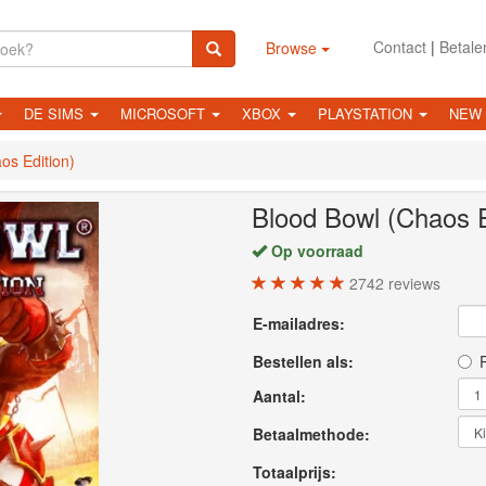
Contact
|
Betale
Browse
DE SIMS
MICROSOFT
XBOX
PLAYSTATION
NEW
os Edition)
Blood Bowl (Chaos E
Op voorraad
2742
reviews
E-mailadres:
Bestellen als:
P
Aantal:
Betaalmethode:
Totaalprijs: