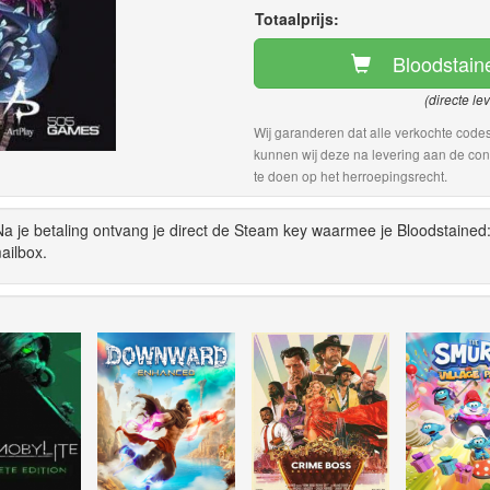
Totaalprijs:
Bloodstaine
(directe le
Wij garanderen dat alle verkochte codes
kunnen wij deze na levering aan de con
te doen op het herroepingsrecht.
Na je betaling ontvang je direct de Steam key waarmee je Bloodstained:
ailbox.