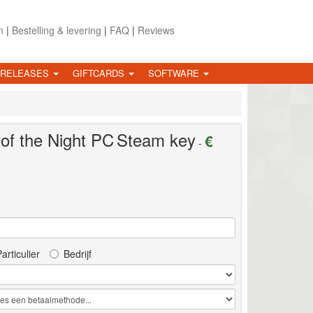
n
|
Bestelling & levering
|
FAQ
|
Reviews
 RELEASES
GIFTCARDS
SOFTWARE
of the Night
PC
Steam key
€
-
articulier
Bedrijf