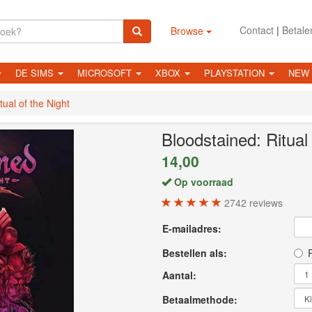
Contact
|
Betale
Browse
DE SIMS
MICROSOFT
XBOX
PLAYSTATION
NEW
tual of the Night
Bloodstained: Ritual 
14,00
Op voorraad
2742
reviews
E-mailadres:
Bestellen als:
P
Aantal:
Betaalmethode: