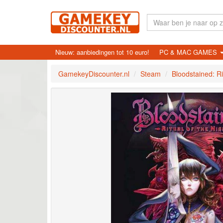
Nieuw: aanbiedingen tot 10 euro!
PC & MAC GAMES
GamekeyDiscounter.nl
Steam
Bloodstained: Ri