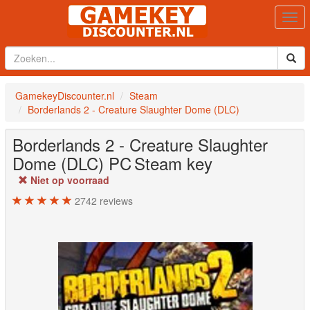
Togg
navi
GamekeyDiscounter.nl
Steam
Borderlands 2 - Creature Slaughter Dome (DLC)
Borderlands 2 - Creature Slaughter
Dome (DLC)
PC
Steam key
Niet op voorraad
2742
reviews