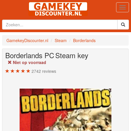
Togg
navi
GamekeyDiscounter.nl
Steam
Borderlands
Borderlands
PC
Steam key
Niet op voorraad
2742
reviews