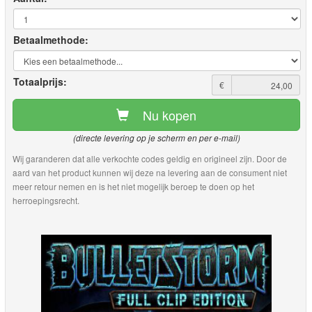
Betaalmethode:
Totaalprijs:
€
Nu kopen
(directe levering op je scherm en per e-mail)
Wij garanderen dat alle verkochte codes geldig en origineel zijn. Door de
aard van het product kunnen wij deze na levering aan de consument niet
meer retour nemen en is het niet mogelijk beroep te doen op het
herroepingsrecht.