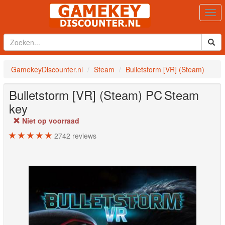
Togg
navi
GamekeyDiscounter.nl
Steam
Bulletstorm [VR] (Steam)
Bulletstorm [VR] (Steam)
PC
Steam
key
Niet op voorraad
2742
reviews