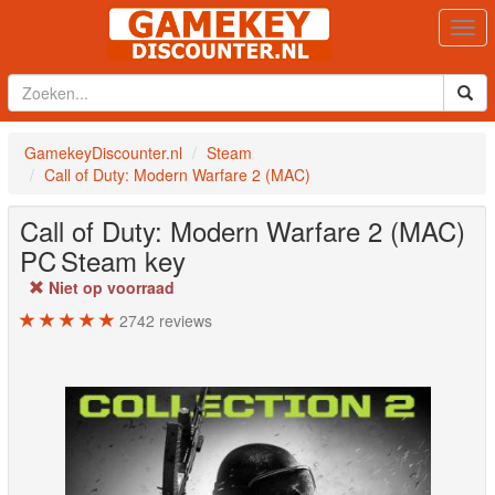
Togg
navi
GamekeyDiscounter.nl
Steam
Call of Duty: Modern Warfare 2 (MAC)
Call of Duty: Modern Warfare 2 (MAC)
PC
Steam key
Niet op voorraad
2742
reviews