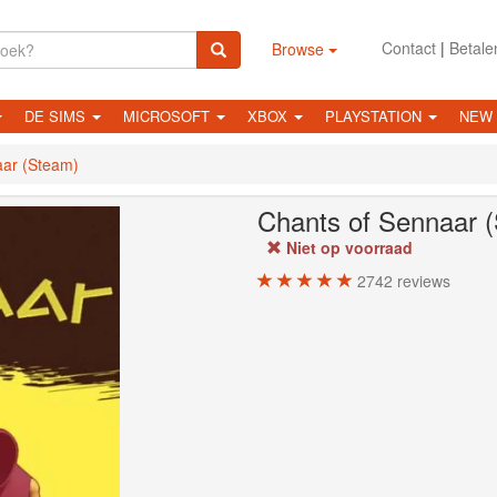
Contact
|
Betale
Browse
DE SIMS
MICROSOFT
XBOX
PLAYSTATION
NEW
aar (Steam)
Chants of Sennaar 
Niet op voorraad
2742
reviews