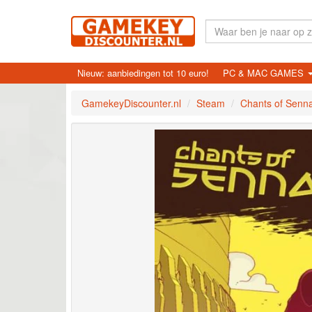
Nieuw: aanbiedingen tot 10 euro!
PC & MAC GAMES
GamekeyDiscounter.nl
Steam
Chants of Senn