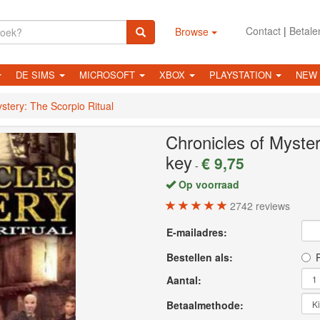
Contact
|
Betale
Browse
DE SIMS
MICROSOFT
XBOX
PLAYSTATION
NEW
stery: The Scorpio Ritual
Chronicles of Myster
key
€ 9,75
-
Op voorraad
2742
reviews
E-mailadres:
Bestellen als:
P
Aantal:
Betaalmethode: