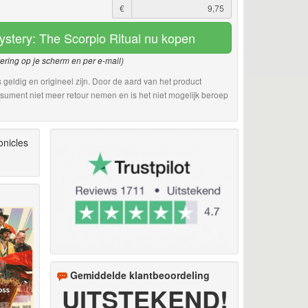
€
ystery: The Scorpio Ritual nu kopen
vering op je scherm en per e-mail)
 geldig en origineel zijn. Door de aard van het product
sument niet meer retour nemen en is het niet mogelijk beroep
onicles
Gemiddelde klantbeoordeling
UITSTEKEND!