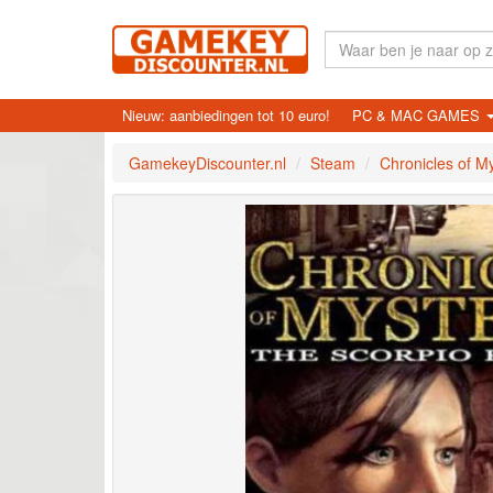
Nieuw: aanbiedingen tot 10 euro!
PC & MAC GAMES
GamekeyDiscounter.nl
Steam
Chronicles of My