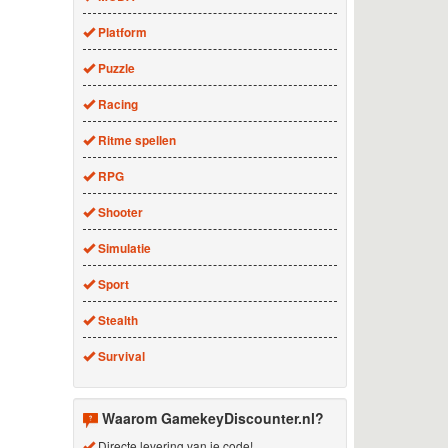
Platform
Puzzle
Racing
Ritme spellen
RPG
Shooter
Simulatie
Sport
Stealth
Survival
Waarom GamekeyDiscounter.nl?
Directe levering van je code!