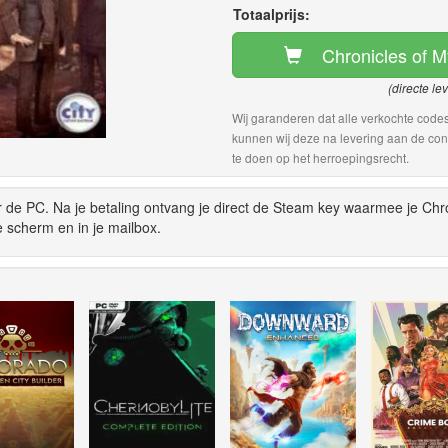
Totaalprijs:
Chronicles of M
(directe le
Wij garanderen dat alle verkochte codes
kunnen wij deze na levering aan de con
te doen op het herroepingsrecht.
r de PC. Na je betaling ontvang je direct de Steam key waarmee je Chr
 scherm en in je mailbox.