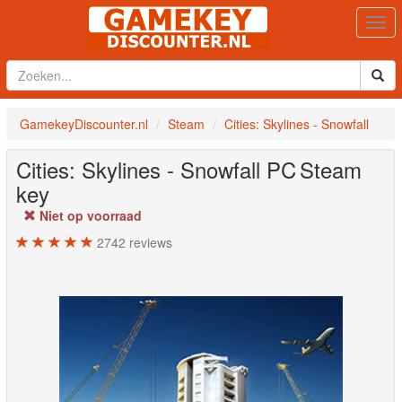
Togg
navi
GamekeyDiscounter.nl
Steam
Cities: Skylines - Snowfall
Cities: Skylines - Snowfall
PC
Steam
key
Niet op voorraad
2742
reviews