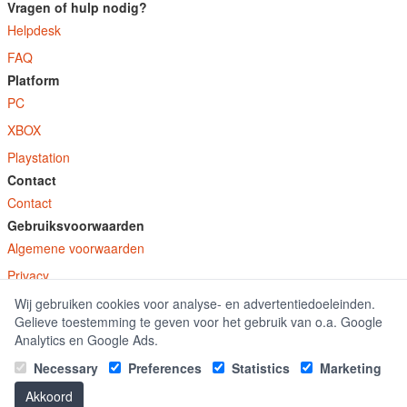
Vragen of hulp nodig?
Helpdesk
FAQ
Platform
PC
XBOX
Playstation
Contact
Contact
Gebruiksvoorwaarden
Algemene voorwaarden
Privacy
Wij gebruiken cookies voor analyse- en advertentiedoeleinden.
© E-Keys B.V. 2026
Gelieve toestemming te geven voor het gebruik van o.a. Google
GamekeyDiscounter.nl is onderdeel van E-Keys B.V. geregistreerd onder kamer
Analytics en Google Ads.
van koophandel nummer 150771.
Necessary
Preferences
Statistics
Marketing
Akkoord
|
Office 2016 kaufen
Office 2019 kaufen