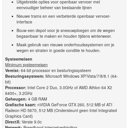
Uitgebreide opties voor openbaar vervoer met
eenvoudiger beheer van bestaande lijnen
Nieuwe trams en een verbeterde openbaar vervoer-
interface
Bouw een depot voor je sneeuwploegen om de wegen
begaanbaar te maken en houden tijdens winterweer.
Maak gebruik van nieuwe onderhoudssystemen om je
wegen en straten in goede conditie te houden.
Systeemeisen
Minimum systeemeisen
Vereist:
64-bit processor en besturingssysteem
Besturingssysteem:
Microsoft Windows XP/Vista/7/8/8.1 (64-
bit)
Processor:
Intel Core 2 Duo, 3.0GHz of AMD Athlon 64 X2
6400+, 3.2GHz
Geheugen:
4 GB RAM
Grafische kaart:
nVIDIA GeForce GTX 260, 512 MB of ATI
Radeon HD 5670, 512 MB (Ondersteunt geen Intel Integrated
Graphics Card)
DirectX:
Versie 9.0c
Netwerk:
Breedband internetverbinding