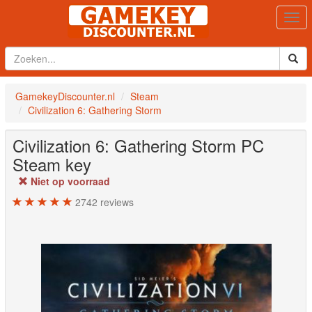
Togg
navi
GamekeyDiscounter.nl
Steam
Civilization 6: Gathering Storm
Civilization 6: Gathering Storm
PC
Steam key
Niet op voorraad
2742
reviews