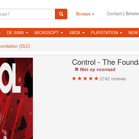
Contact
|
Betale
Browse
DE SIMS
MICROSOFT
XBOX
PLAYSTATION
NEW
oundation (DLC)
Control - The Found
Niet op voorraad
2742
reviews