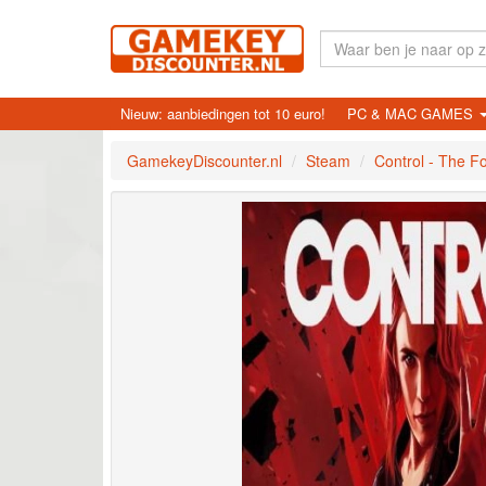
Nieuw: aanbiedingen tot 10 euro!
PC & MAC GAMES
GamekeyDiscounter.nl
Steam
Control - The F