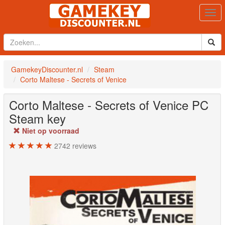
Togg
navi
GamekeyDiscounter.nl
Steam
Corto Maltese - Secrets of Venice
Corto Maltese - Secrets of Venice
PC
Steam key
Niet op voorraad
2742
reviews