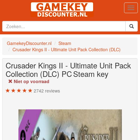
Togg
navi
GamekeyDiscounter.nl
Steam
Crusader Kings II - Ultimate Unit Pack Collection (DLC)
Crusader Kings II - Ultimate Unit Pack
Collection (DLC)
PC
Steam key
Niet op voorraad
2742
reviews