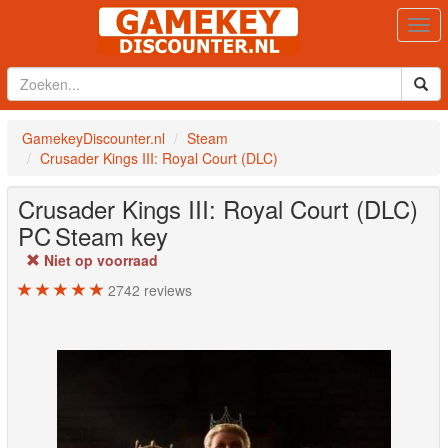
Togg
navi
GamekeyDiscounter.nl
Steam
Crusader Kings III: Royal Court (DLC)
Crusader Kings III: Royal Court (DLC)
PC
Steam key
Niet op voorraad
2742
reviews