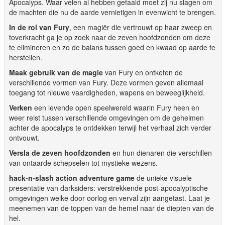
Apocalyps. Waar velen al hebben gefaald moet zij nu slagen om
de machten die nu de aarde vernietigen in evenwicht te brengen.
In de rol van Fury
, een magiër die vertrouwt op haar zweep en
toverkracht ga je op zoek naar de zeven hoofdzonden om deze
te elimineren en zo de balans tussen goed en kwaad op aarde te
herstellen.
Maak gebruik van de magie
van Fury en ontketen de
verschillende vormen van Fury. Deze vormen geven allemaal
toegang tot nieuwe vaardigheden, wapens en beweeglijkheid.
Verken
een levende open speelwereld waarin Fury heen en
weer reist tussen verschillende omgevingen om de geheimen
achter de apocalyps te ontdekken terwijl het verhaal zich verder
ontvouwt.
Versla de zeven hoofdzonden
en hun dienaren die verschillen
van ontaarde schepselen tot mystieke wezens.
hack-n-slash action adventure game
de unieke visuele
presentatie van darksiders: verstrekkende post-apocalyptische
omgevingen welke door oorlog en verval zijn aangetast. Laat je
meenemen van de toppen van de hemel naar de diepten van de
hel.