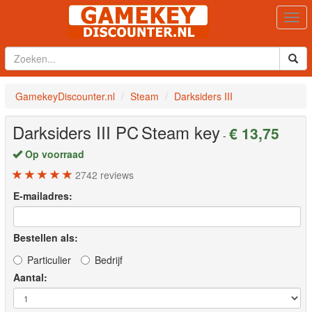
Togg
navi
GamekeyDiscounter.nl
Steam
Darksiders III
Darksiders III
PC
Steam key
€ 13,75
-
Op voorraad
2742
reviews
E-mailadres:
Bestellen als:
Particulier
Bedrijf
Aantal: