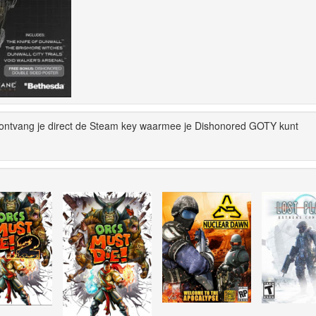
ontvang je direct de Steam key waarmee je Dishonored GOTY kunt