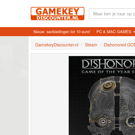
Nieuw: aanbiedingen tot 10 euro!
PC & MAC GAMES
GamekeyDiscounter.nl
Steam
Dishonored GO