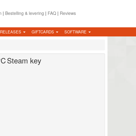
n
|
Bestelling & levering
|
FAQ
|
Reviews
 RELEASES
GIFTCARDS
SOFTWARE
C
Steam key