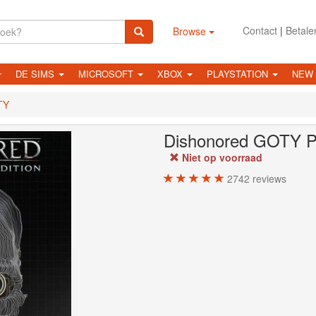
Contact
|
Betale
Browse
DE SIMS
MICROSOFT
XBOX
PLAYSTATION
NEW
TY
Dishonored GOTY
P
Niet op voorraad
2742
reviews