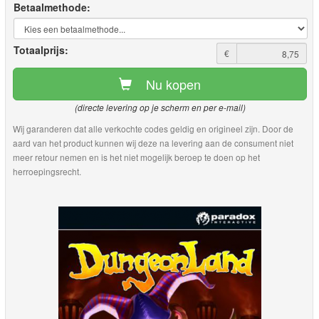
Betaalmethode:
Totaalprijs:
€
Nu kopen
(directe levering op je scherm en per e-mail)
Wij garanderen dat alle verkochte codes geldig en origineel zijn. Door de
aard van het product kunnen wij deze na levering aan de consument niet
meer retour nemen en is het niet mogelijk beroep te doen op het
herroepingsrecht.