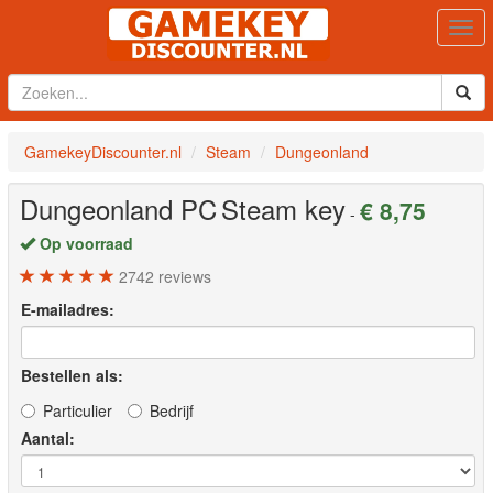
Togg
navi
GamekeyDiscounter.nl
Steam
Dungeonland
Dungeonland
PC
Steam key
€ 8,75
-
Op voorraad
2742
reviews
E-mailadres:
Bestellen als:
Particulier
Bedrijf
Aantal: