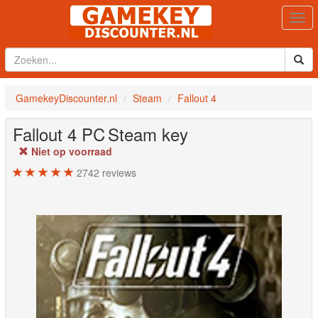
Togg
navi
GamekeyDiscounter.nl
Steam
Fallout 4
Fallout 4
PC
Steam key
Niet op voorraad
2742
reviews